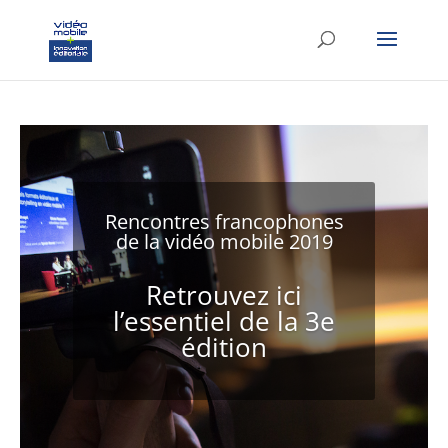
google-site-verification: googlef37d4e64854180f8.html
Rencontres francophones
de la vidéo mobile 2019
Retrouvez ici
l’essentiel de la 3e
Retrouvez ici
édition
l’essentiel de la 3e
édition