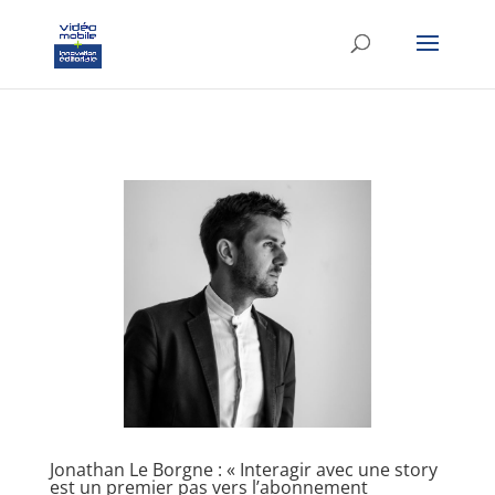
google-site-verification: googlef37d4e64854180f8.html
Jonathan Le Borgne : « Interagir avec une story
est un premier pas vers l’abonnement