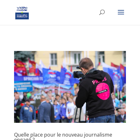
google-site-verification: googlef37d4e64854180f8.html
Quelle place pour le nouveau journalisme
engagé ?