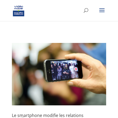
google-site-verification: googlef37d4e64854180f8.html
Le smartphone modifie les relations