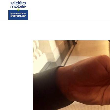
google-site-verification: googlef37d4e64854180f8.html