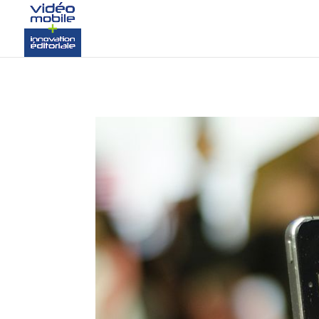
google-site-verification: googlef37d4e64854180f8.html