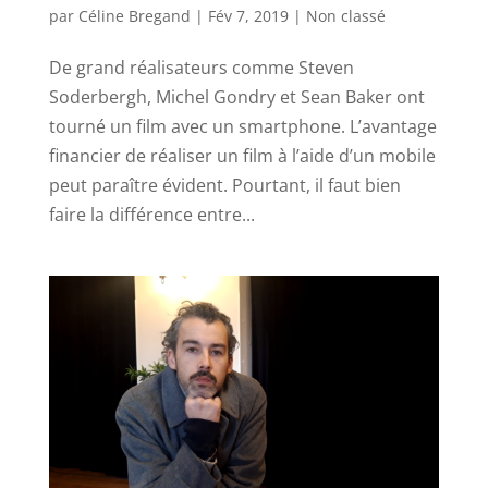
par
Céline Bregand
|
Fév 7, 2019
|
Non classé
De grand réalisateurs comme Steven
Soderbergh, Michel Gondry et Sean Baker ont
tourné un film avec un smartphone. L’avantage
financier de réaliser un film à l’aide d’un mobile
peut paraître évident. Pourtant, il faut bien
faire la différence entre...