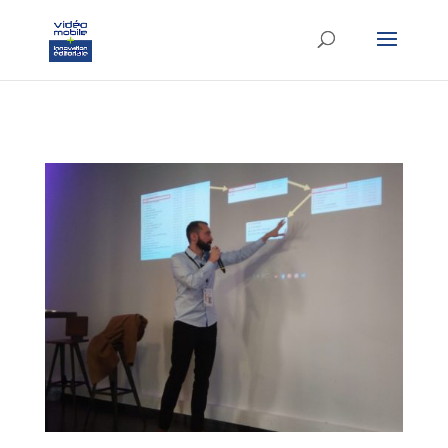
google-site-verification: googlef37d4e64854180f8.html