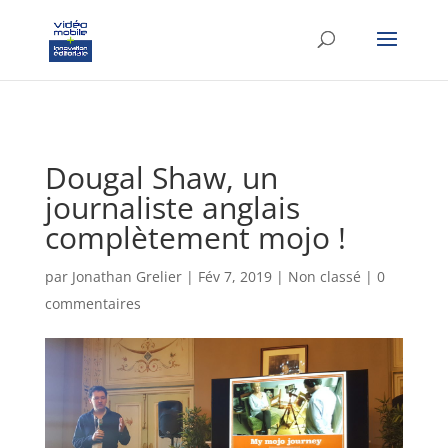
google-site-verification: googlef37d4e64854180f8.html
Dougal Shaw, un
journaliste anglais
complètement mojo !
par
Jonathan Grelier
|
Fév 7, 2019
|
Non classé
|
0
commentaires