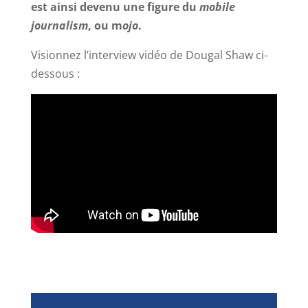
est ainsi devenu une figure du
mobile
journalism
, ou m
ojo
.
Visionnez l’interview vidéo de Dougal Shaw ci-
dessous :