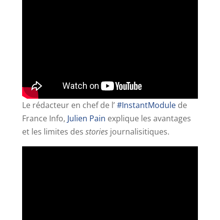
Le rédacteur en chef de l’
#InstantModule
de
France Info,
Julien Pain
explique les avantages
et les limites des
stories
journalisitiques.