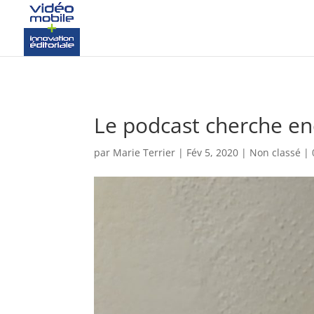
google-site-verification: googlef37d4e64854180f8.html
Le podcast cherche enc
par
Marie Terrier
|
Fév 5, 2020
|
Non classé
|