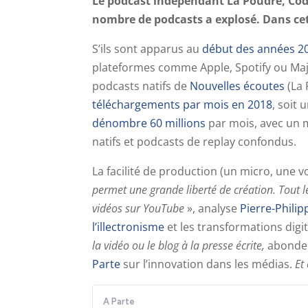
Le podcast indépendant La Poudre, Co
nombre de podcasts a explosé. Dans cette
S’ils sont apparus au
début des années 2
plateformes comme Apple, Spotify ou Maje
podcasts natifs de
Nouvelles écoutes
(La 
téléchargements par mois en 2018
, soit
dénombre 60 millions
par mois, avec un m
natifs et podcasts de replay confondus.
La facilité de production (un micro, une 
permet une grande liberté de création. Tout l
vidéos sur YouTube
», analyse
Pierre-Phili
l’illectronisme
et les transformations digit
la vidéo ou le blog à la presse écrite,
abond
Parte
sur l’innovation dans les médias.
Et