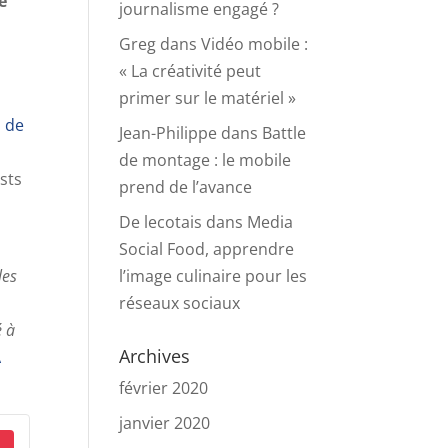
e
journalisme engagé ?
Greg
dans
Vidéo mobile :
s
« La créativité peut
primer sur le matériel »
s de
Jean-Philippe
dans
Battle
de montage : le mobile
sts
prend de l’avance
De lecotais
dans
Media
Social Food, apprendre
les
l’image culinaire pour les
réseaux sociaux
é à
Archives
A
février 2020
janvier 2020