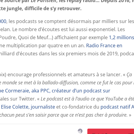
de Source par
Le Parisien
, les replay radio… Depuis 2016, l
 jungle, difficile de s’y retrouver.
000
, les podcasts se comptent désormais par milliers sur le
lan. Le nombre d’écoutes est lui aussi exponentiel. Les
Poudre, Quoi de Meuf…) affichaient par exemple
1,2 million
 une multiplication par quatre en un an.
Radio France en
illiard d’écoutes dans les six premiers mois de 2019, podca
voix) encourage professionnels et amateurs à se lancer. «
Ça
e monde se met à la ballado-diffusion, comme ce fut le cas pour 
ppe Cormeraie, aka PPC, créateur d’un podcast sur
ales sur Twitter. «
Le podcast est à l’audio ce que YouTube a ét
e
Elise Colette, journaliste
et co-fondatrice du
podcast natif 
 chacun peut s’en saisir parce que ce n’est pas cher à produire.
»