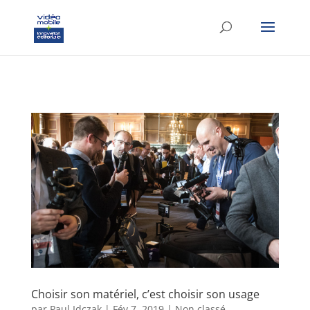
google-site-verification: googlef37d4e64854180f8.html
Choisir son matériel, c’est choisir son usage
par
Paul Idczak
|
Fév 7, 2019
|
Non classé