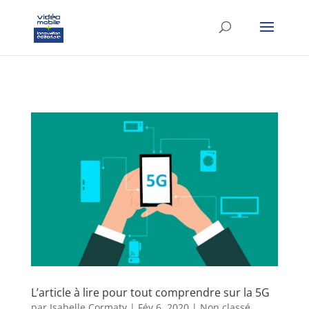
google-site-verification: googlef37d4e64854180f8.html
L’article à lire pour tout comprendre sur la 5G
par
Isabelle Cormaty
|
Fév 6, 2020
|
Non classé