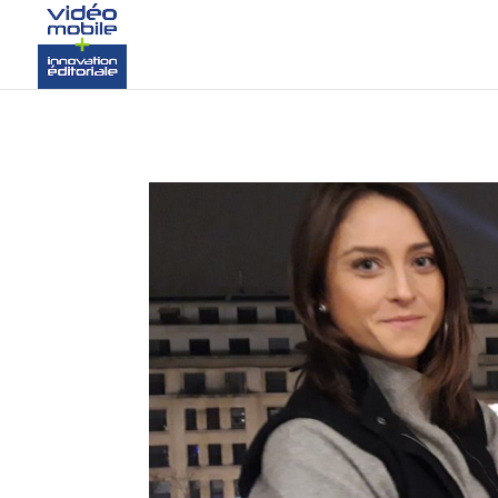
google-site-verification: googlef37d4e64854180f8.html