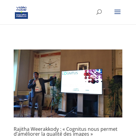
google-site-verification: googlef37d4e64854180f8.html
Rajitha Weerakkody : « Cognitus nous permet
d’améliorer la qualité des images »