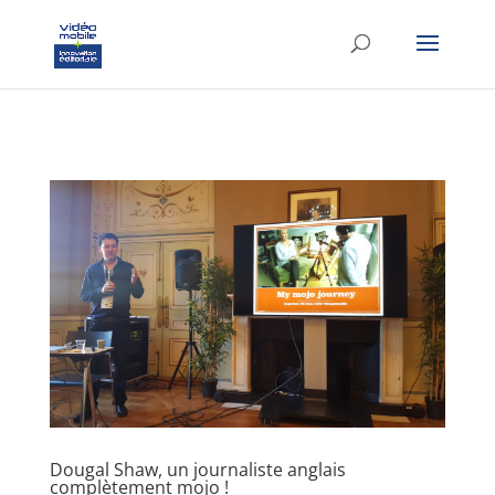
google-site-verification: googlef37d4e64854180f8.html
Dougal Shaw, un journaliste anglais
complètement mojo !