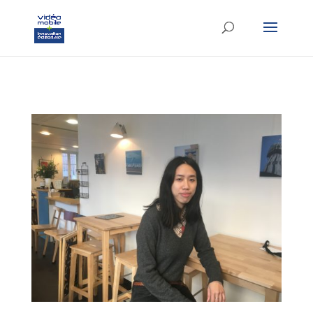
google-site-verification: googlef37d4e64854180f8.html